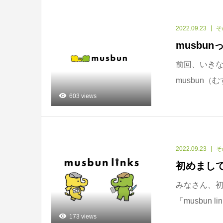
2022.09.23
そ
musbu
前回、いきなり
musbun（
603 views
2022.09.23
そ
初めまし
みなさん、初
「musbun 
173 views