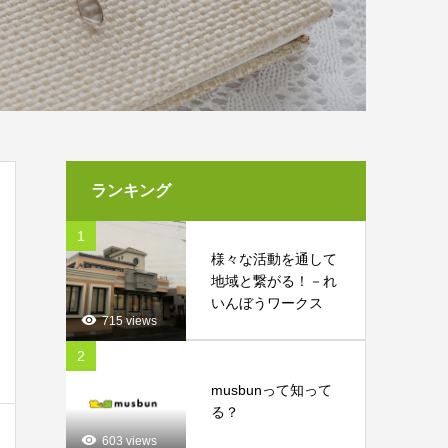
ランキング
1
様々な活動を通して
地域と繋がる！－れ
いんぼうワークス
715 views
2
musbunって知って
る？
603 views