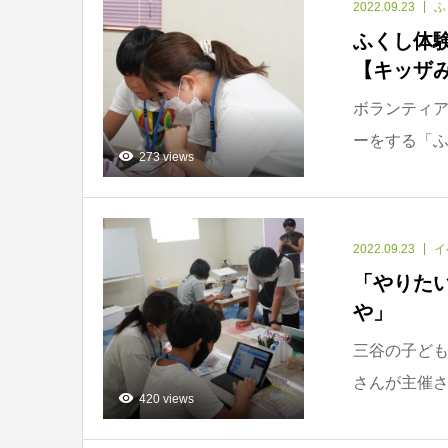
2022.09.23
ふ
ふくし体
【キッザ
ボランティ
ーをする「ふ
273 views
2022.09.23
イ
「やりた
や」
三谷の子ども
さんが主催さ
420 views