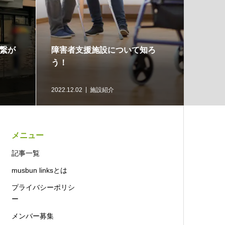
一人のできることを大切に
福祉って何だろう？「関わ
ふらん会シャローム
を大切にするグループホー
感じたこと-しらさぎケア
1.11
施設紹介
2022.10.28
施設紹介
メニュー
記事一覧
musbun linksとは
プライバシーポリシ
ー
メンバー募集