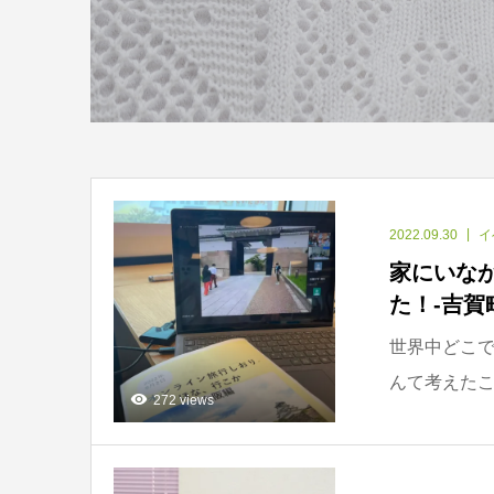
2022.09.30
イ
家にいな
た！-吉賀
世界中どこ
んて考えたこと
272 views