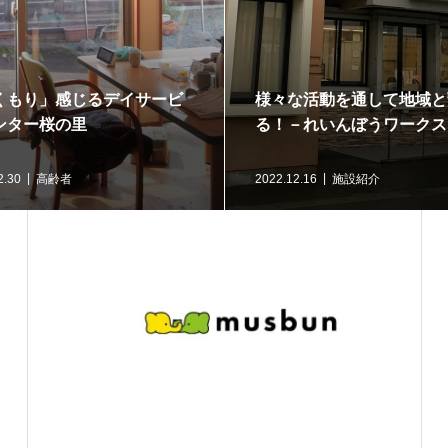
と繋が
障害者支援施設について知ろ
一人
ス
う！
－さ
2022.12.02
施設紹介
2022.1