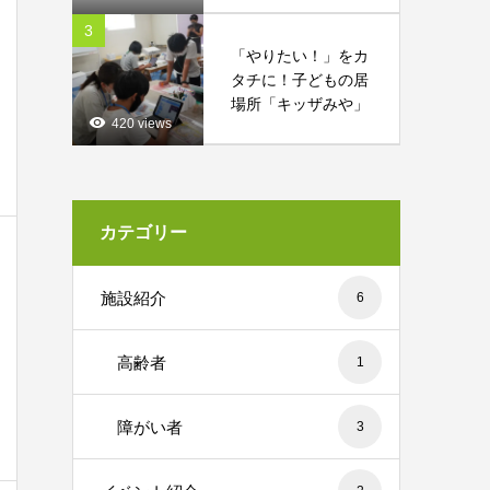
3
「やりたい！」をカ
タチに！子どもの居
場所「キッザみや」
420 views
カテゴリー
施設紹介
6
高齢者
1
障がい者
3