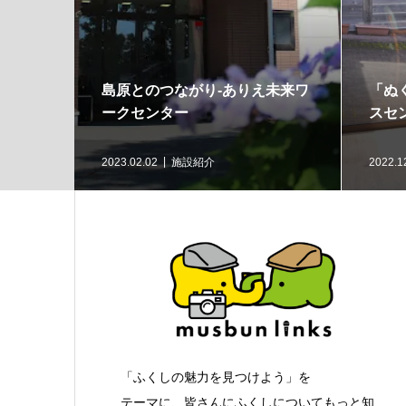
ぬくもり」感じるデイサービ
様々な活動を通して地域
センター桜の里
る！－れいんぼうワーク
12.30
高齢者
2022.12.16
施設紹介
「ふくしの魅力を見つけよう」を
テーマに、皆さんにふくしについてもっと知