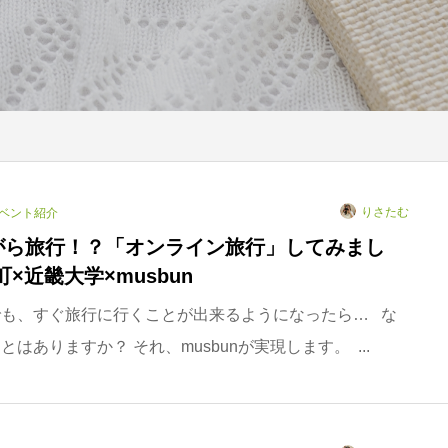
りさたむ
ベント紹介
がら旅行！？「オンライン旅行」してみまし
町×近畿大学×musbun
でも、すぐ旅行に行くことが出来るようになったら… な
はありますか？ それ、musbunが実現します。 ...