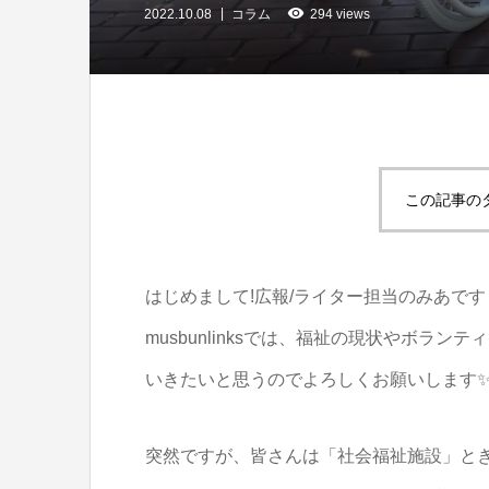
2022.10.08
コラム
294 views
この記事の
はじめまして!広報/ライター担当のみあです
musbunlinksでは、福祉の現状やボラ
いきたいと思うのでよろしくお願いします
突然ですが、皆さんは「社会福祉施設」と