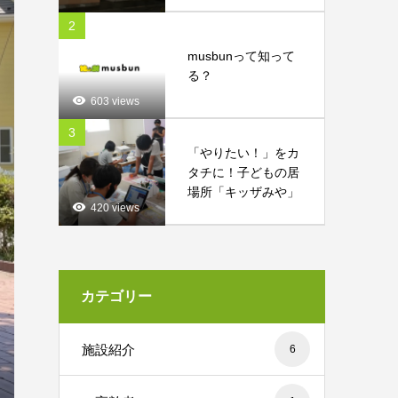
2
musbunって知って
る？
603 views
3
「やりたい！」をカ
タチに！子どもの居
場所「キッザみや」
420 views
カテゴリー
施設紹介
6