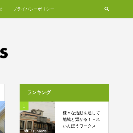
せ
プライバシーポリシー
ランキング
1
様々な活動を通して
地域と繋がる！－れ
いんぼうワークス
715 views