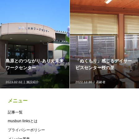
様々な活動を通して地域と繋
障害者支援施設について知ろ
がる！－れいんぼうワークス
う！
2022.12.16
施設紹介
2022.12.02
施設紹介
メニュー
記事一覧
musbun linksとは
プライバシーポリシー
メンバー募集