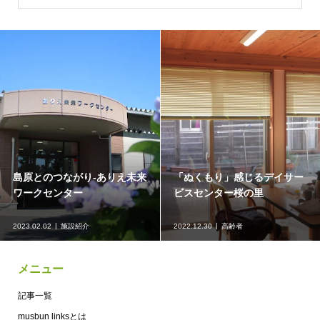
るデイサー
様々な活動を通して地域と繋
障害者支援施設に
里
がる！－れいんぼうワークス
う！
2022.12.16
施設紹介
2022.12.02
施設紹介
メニュー
記事一覧
musbun linksとは