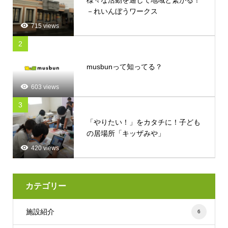
様々な活動を通して地域と繋がる！
－れいんぼうワークス
715 views
2
musbunって知ってる？
603 views
3
「やりたい！」をカタチに！子ども
の居場所「キッザみや」
420 views
カテゴリー
施設紹介
6