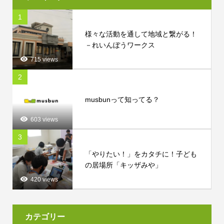
1
様々な活動を通して地域と繋がる！
－れいんぼうワークス
715 views
2
musbunって知ってる？
603 views
3
「やりたい！」をカタチに！子ども
の居場所「キッザみや」
420 views
カテゴリー